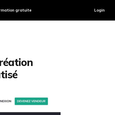
rmation gratuite
Login
création
tisé