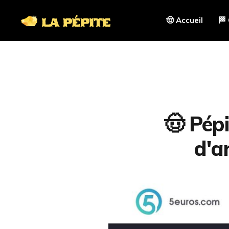
🤠 Accueil
🏁
🤠 Pépi
d'a