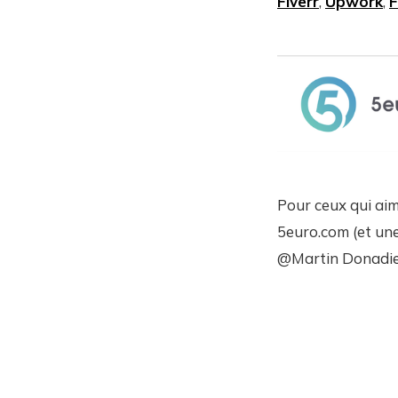
Fiverr
,
Upwork
,
F
Pour ceux qui aim
5euro.com (et une
@Martin Donadie