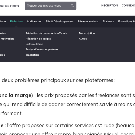
is deux problèmes principaux sur ces plateformes :
donc la marge)
: les prix proposés par les freelances sont 
 qui rend difficile de gagner correctement sa vie à moins d
erformant.
ce
: l'offre proposée sur certains services est rude (beaucou
ir proposer une offre propre, bien soignée (visuel, descript