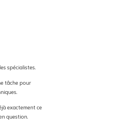
s spécialistes.
ne tâche pour
niques.
déjà exactement ce
 en question.