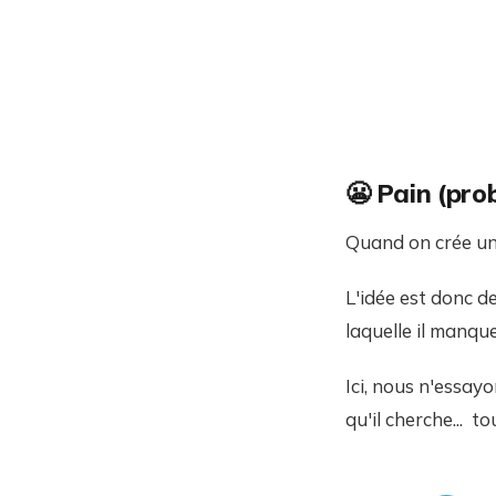
😬 Pain (pro
Quand on crée un 
L'idée est donc d
laquelle il manqu
Ici, nous n'essay
qu'il cherche... t