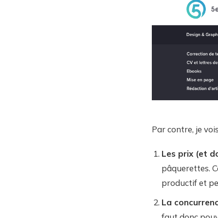
Par contre, je vo
Les prix (et 
pâquerettes. Ce
productif et p
La concurren
faut donc pouvo