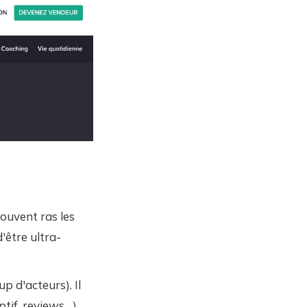
souvent ras les
'être ultra-
p d'acteurs). Il
if, reviews,...)