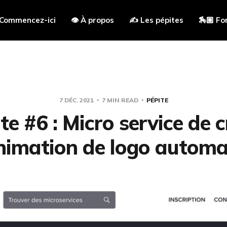
 Commencez-ici
👁 À propos
✍️ Les pépites
🏇🏼 Fo
7 DÉC. 2021
7 MIN READ
PÉPITE
te #6 : Micro service de 
nimation de logo automa