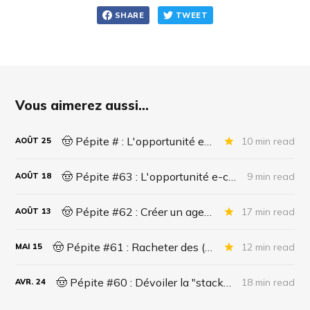
SHARE
TWEET
Vous aimerez aussi...
🤠 Pépite # : L'opportunité e-commerce de la décennie ? Partie 2/2
10 min read
AOÛT
25
🤠 Pépite #63 : L'opportunité e-commerce de la décennie ? Partie 1/2
9 min read
AOÛT
18
🤠 Pépite #62 : Créer un agent IA pour le support administratif
17 min read
AOÛT
13
🤠 Pépite #61 : Racheter des (side) business qui sont morts ?
12 min read
MAI
15
🤠 Pépite #60 : Dévoiler la "stack" des entrepreneurs.
18 min read
AVR.
24