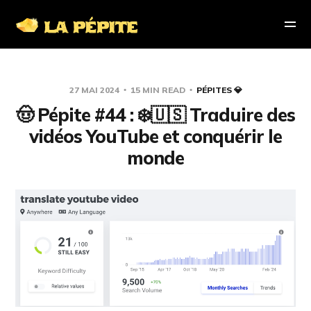
27 MAI 2024
15 MIN READ
PÉPITES 💎
🤠 Pépite #44 : ❄️🇺🇸 Traduire des
vidéos YouTube et conquérir le
monde