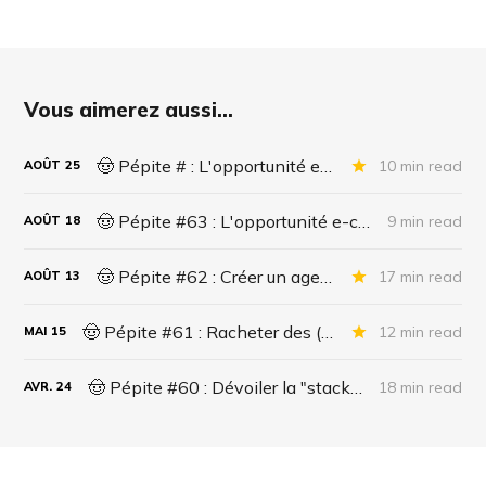
Vous aimerez aussi...
🤠 Pépite # : L'opportunité e-commerce de la décennie ? Partie 2/2
10 min read
AOÛT
25
🤠 Pépite #63 : L'opportunité e-commerce de la décennie ? Partie 1/2
9 min read
AOÛT
18
🤠 Pépite #62 : Créer un agent IA pour le support administratif
17 min read
AOÛT
13
🤠 Pépite #61 : Racheter des (side) business qui sont morts ?
12 min read
MAI
15
🤠 Pépite #60 : Dévoiler la "stack" des entrepreneurs.
18 min read
AVR.
24