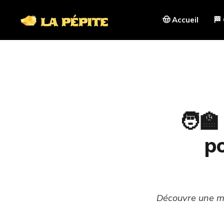
🤠 Accueil
🏁
🧑‍
po
Découvre une mé