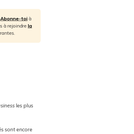
.
Abonne-toi
à
s à rejoindre
la
rantes.
usiness
les plus
és sont encore