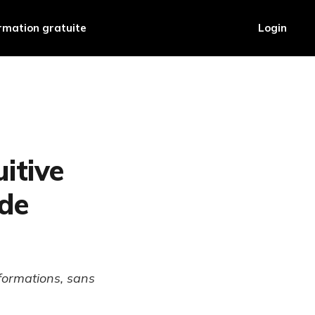
rmation gratuite
Login
itive
 de
formations, sans