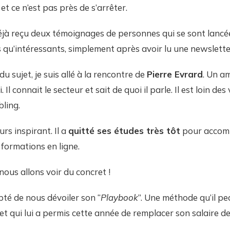
t ce n’est pas près de s’arrêter.
déjà reçu deux témoignages de personnes qui se sont lancée
s qu’intéressants, simplement après avoir lu une newslette
u sujet, je suis allé à la rencontre de
Pierre Evrard
. Un am
 Il connait le secteur et sait de quoi il parle. Il est loin de
bling.
rs inspirant. Il a
quitté ses études très tôt
pour accomp
formations en ligne.
ous allons voir du concret !
pté de nous dévoiler son “
Playbook
”. Une méthode qu’il pe
et qui lui a permis cette année de remplacer son salaire de