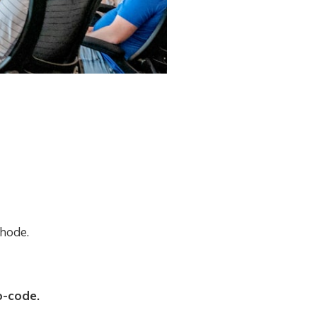
thode.
o-code.