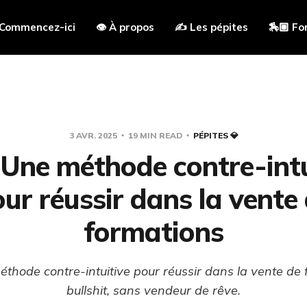
 Commencez-ici
👁 À propos
✍️ Les pépites
🏇🏼 Fo
3 AVR. 2025
19 MIN READ
PÉPITES 💎
 Une méthode contre-intu
ur réussir dans la vente
formations
thode contre-intuitive pour réussir dans la vente de 
bullshit, sans vendeur de rêve.