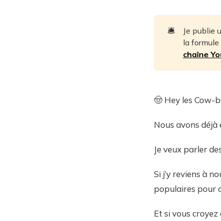
🛎️
Je publie 
la formule
chaîne Y
🤠 Hey les Cow-bo
Nous avons déjà e
Je veux parler des
Si j’y reviens à n
populaires pour c
Et si vous croyez