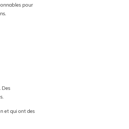
ctionnables pour
ns.
. Des
s.
n et qui ont des