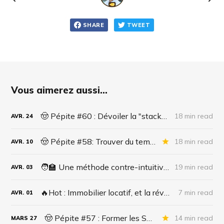
SHARE
TWEET
Vous aimerez aussi...
🤠 Pépite #60 : Dévoiler la "stack" des entrepreneurs.
18 min read
AVR.
24
🤠 Pépite #58: Trouver du temps pour ton side business sans cramer ton job (ni ta vie sociale)
18 min read
AVR.
10
🧑‍🏫 Une méthode contre-intuitive pour réussir dans la vente de formations
19 min read
AVR.
03
🔥Hot : Immobilier locatif, et la révolution des images IA
7 min read
AVR.
01
🤠 Pépite #57 : Former les Seniors à chatGPT et gagner plus de 1000€/mois
14 min read
MARS
27