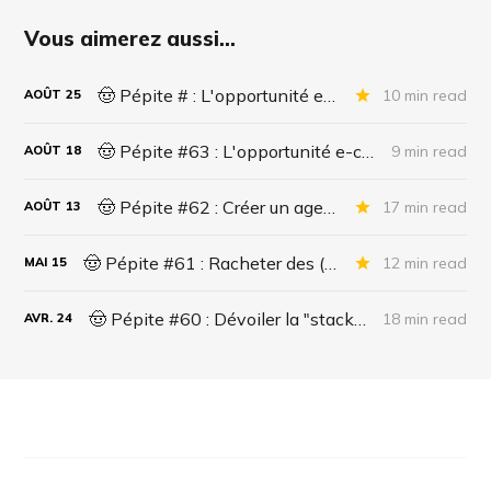
Vous aimerez aussi...
🤠 Pépite # : L'opportunité e-commerce de la décennie ? Partie 2/2
10 min read
AOÛT
25
🤠 Pépite #63 : L'opportunité e-commerce de la décennie ? Partie 1/2
9 min read
AOÛT
18
🤠 Pépite #62 : Créer un agent IA pour le support administratif
17 min read
AOÛT
13
🤠 Pépite #61 : Racheter des (side) business qui sont morts ?
12 min read
MAI
15
🤠 Pépite #60 : Dévoiler la "stack" des entrepreneurs.
18 min read
AVR.
24