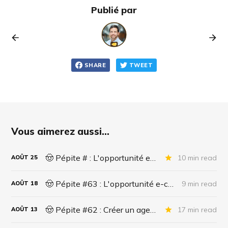
Publié par
SHARE
TWEET
Vous aimerez aussi...
🤠 Pépite # : L'opportunité e-commerce de la décennie ? Partie 2/2
10 min read
AOÛT
25
🤠 Pépite #63 : L'opportunité e-commerce de la décennie ? Partie 1/2
9 min read
AOÛT
18
🤠 Pépite #62 : Créer un agent IA pour le support administratif
17 min read
AOÛT
13