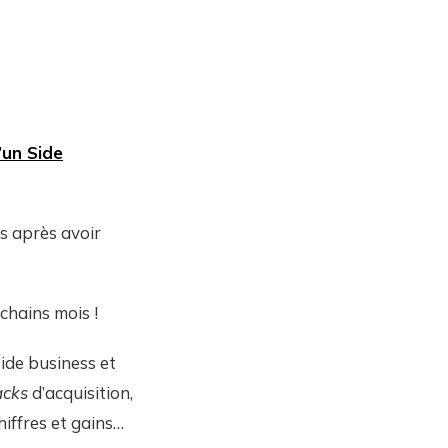
’un Side
us après avoir
chains mois !
side business et
acks
d’acquisition,
chiffres et gains…