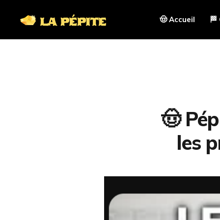
🤠 Accueil
🏁
🤠 Pép
les p