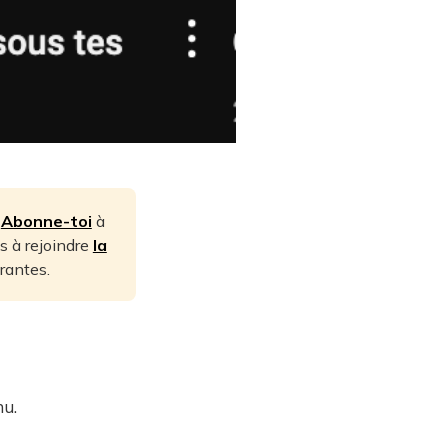
.
Abonne-toi
à
s à rejoindre
la
rantes.
nu.