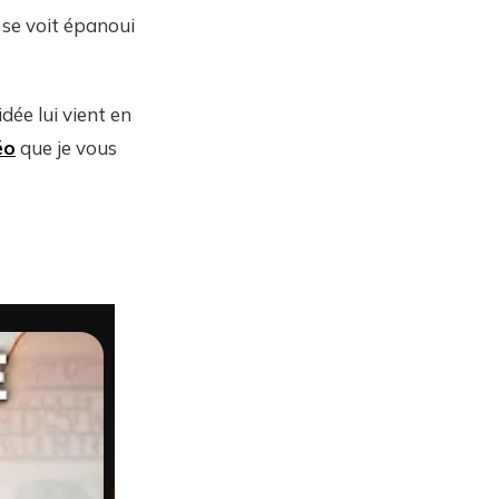
l se voit épanoui
dée lui vient en
éo
que je vous