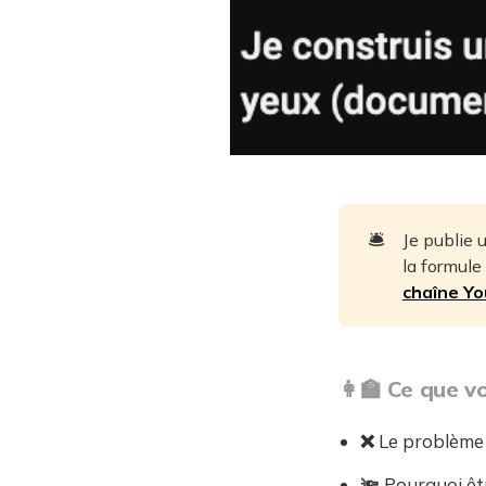
🛎️
Je publie 
la formule
chaîne Y
👩‍🏫 Ce que 
❌
Le problème 
🔦
Pourquoi êt