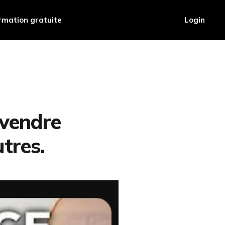
rmation gratuite
Login
 vendre
utres.