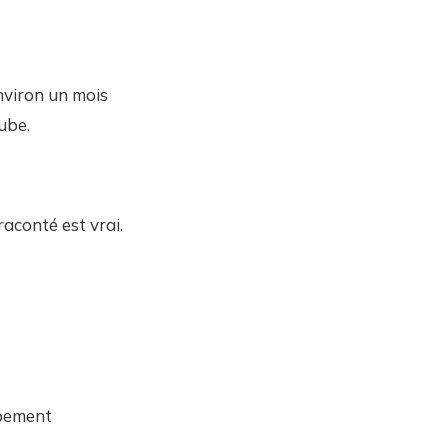
nviron un mois
ube.
raconté est vrai.
ppement