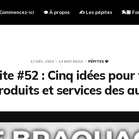
 Commencez-ici
👁 À propos
✍️ Les pépites
🏇🏼 Fo
17 DÉC. 2024
13 MIN READ
PÉPITES 💎
ite #52 : Cinq idées pour
roduits et services des a