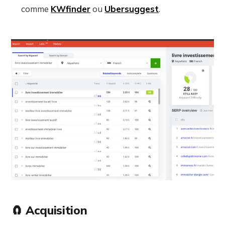
comme
KWfinder
ou
Ubersuggest
.
🧲 Acquisition